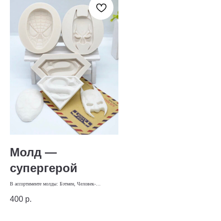
Молд —
супергерой
В ассортименте молды: Бэтмен, Человек-
паук, Супермен
400
р.